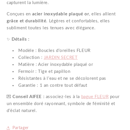
capturent la lumière.
poétiques
poétiques
et
et
Conçues en
acier inoxydable plaqué or
, elles allient
lumineux
lumineux
grâce et durabilité
. Légères et confortables, elles
dorés
dorés
subliment toutes les tenues avec élégance.
à
à
✨
Détails :
l&#39;or
l&#39;or
Modèle : Boucles d’oreilles FLEUR
Collection :
JARDIN SECRET
Matière : Acier inoxydable plaqué or
Fermoir : Tige et papillon
Résistantes à l’eau et ne se décolorent pas
Garantie : 1 an contre tout défaut
💌
Conseil AIFEE :
associez-les à la
bague FLEUR
pour
un ensemble doré rayonnant, symbole de féminité et
d’éclat naturel.
Partager