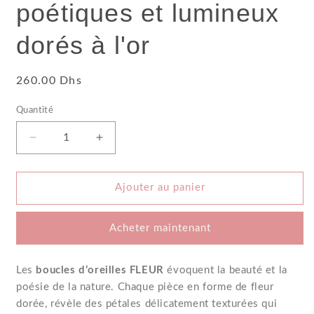
poétiques et lumineux
dorés à l'or
Prix
260.00 Dhs
habituel
Quantité
Réduire
Augmenter
la
la
quantité
quantité
Ajouter au panier
de
de
Boucles
Boucles
Acheter maintenant
d&#39;oreilles
d&#39;oreilles
FLEUR
FLEUR
Les
boucles d’oreilles FLEUR
évoquent la beauté et la
-
-
poésie de la nature. Chaque pièce en forme de fleur
Bijoux
Bijoux
dorée, révèle des pétales délicatement texturées qui